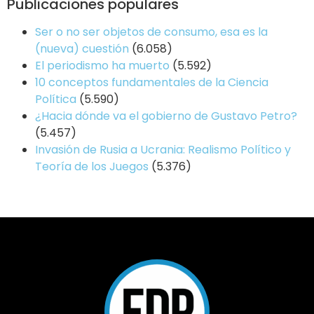
Publicaciones populares
Ser o no ser objetos de consumo, esa es la
(nueva) cuestión
(6.058)
El periodismo ha muerto
(5.592)
10 conceptos fundamentales de la Ciencia
Política
(5.590)
¿Hacia dónde va el gobierno de Gustavo Petro?
(5.457)
Invasión de Rusia a Ucrania: Realismo Político y
Teoría de los Juegos
(5.376)