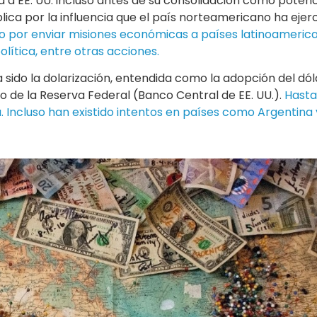
 a EE. UU. incluso antes de su consolidación como poten
lica por la influencia que el país norteamericano ha ejer
o por enviar misiones económicas a países latinoamerican
lítica, entre otras acciones.
 ha sido la dolarización, entendida como la adopción del 
 de la Reserva Federal (Banco Central de EE. UU.).
Hasta
. Incluso han existido intentos en países como Argentina