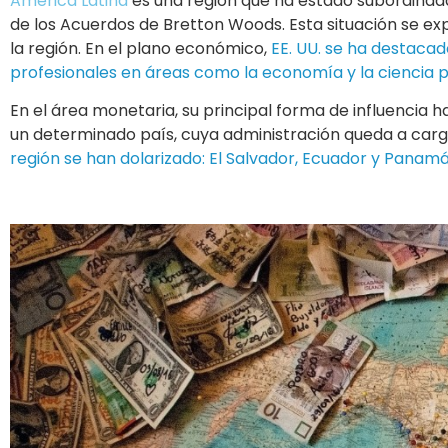
América Latina
es una región que ha estado subordinada
de los Acuerdos de Bretton Woods. Esta situación se exp
la región. En el plano económico,
EE. UU. se ha destacad
profesionales en áreas como la economía y la ciencia po
En el área monetaria, su principal forma de influencia
un determinado país, cuya administración queda a cargo
región se han dolarizado: El Salvador, Ecuador y Panamá