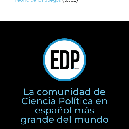
Teoría de los Juegos
(5.362)
La comunidad de
Ciencia Política en
español más
grande del mundo