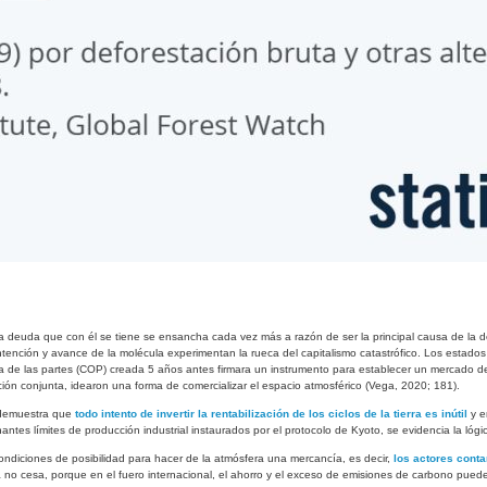
la deuda que con él se tiene se ensancha cada vez más a razón de ser la principal causa de la d
tención y avance de la molécula experimentan la rueca del capitalismo catastrófico. Los estado
cia de las partes (COP) creada 5 años antes firmara un instrumento para establecer un mercado 
ción conjunta
, idearon una forma de comercializar el espacio atmosférico (Vega, 2020; 181).
emuestra que
todo intento de invertir la rentabilización de los ciclos de la tierra es inútil
y e
tes límites de producción industrial instaurados por el protocolo de Kyoto, se evidencia la lóg
 condiciones de posibilidad para hacer de la atmósfera una mercancía, es decir,
los actores cont
á no cesa, porque en el fuero internacional, el ahorro y el exceso de emisiones de carbono pued