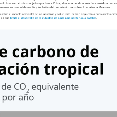
arrollo buscaran el mismo objetivo que busca China, el mundo de ahora estaría sometido a un ca
oamericanos en el desarrollo y los límites del crecimiento, como bien lo analizaba Meadows.
 sobre el impacto ambiental de las industrias y sobre todo, se han dispuesto a subsumir los error
+, es que
limita el desarrollo de la industria de cada país periférico o satélite
.