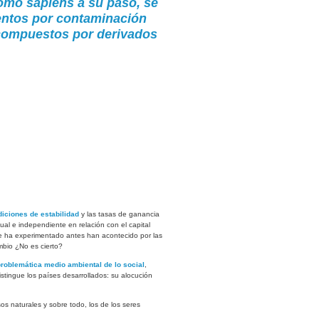
 homo sapiens a su paso, se
entos por contaminación
s compuestos por derivados
diciones de estabilidad
y las tasas de ganancia
ual e independiente en relación con el capital
 que ha experimentado antes han acontecido por las
ambio ¿No es cierto?
problemática medio ambiental de lo social
,
istingue los países desarrollados: su alocución
os naturales y sobre todo, los de los seres