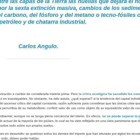
ntre las capas de la Tierra las huellas que dejará el
or la sexta extinción masiva, cambios de los sedim
el carbono, del fósforo y del metano o tecno-fósile
petróleo y de chatarra industrial.
Carlos Angulo.
rización a cambio de considerarla materia prima. Pero
la crisis ecológica ha sacudido las con
o en insoslayables. No obstante, ha sido astuto, ¿qué esperar? si la tendencia del capital individ
del ascenso crítico del capital constante, razón suficiente para considerar que las únicas crisis
ora penumbra de su metabolismo: conferir valor de uso como objeto de su equivalente valor de c
ambiental, aunque no se tenga plena conciencia del mismo. En efecto,
no se puede separar la 
 actuar de la mayoría de los países, lo cual se ha visto reflejado en una clara parsimonia que d
, sobre todo sobre sus propios suelos.
en desarrollo; se quiebran todos los dientes del imperio que han triturado por siglos los recurs
e todo, deben poder hablar.