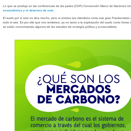
Lo que se produjo en las conferencias de las partes (COP) Convención Marco de Naciones Unida
ecosistémico y el deterioro de este
.
El suelo por sí solo no dice mucho, pero si unimos sus miembros como ese gran Frankenstein qu
todo el aire. Es por ello que nos remitimos, ya no tanto a la explotación del suelo como forma
se están concentrando algunos de los estudios de ecología política y ecosocialismo.