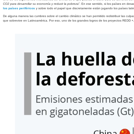
CO2 para desarrollar su economía y reducir la pobreza
”. En ese sentido, si los países en des
los países periféricos
y sobre todo el papel que discretamente están jugando los países latin
De alguna manera las cumbres sobre el cambio climático se han permitido redistribuir las culpas
que sobrevive en Latinoamérica. Por eso, uno de los grandes logros de los proyectos REDD 