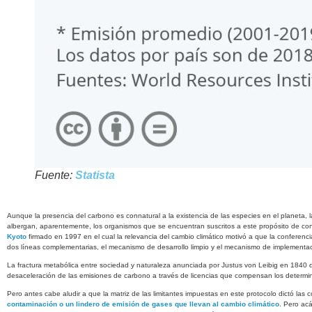
Fuente:
Statista
Aunque la presencia del carbono es connatural a la existencia de las especies en el planeta, 
albergan, aparentemente, los organismos que se encuentran suscritos a este propósito de con
Kyoto
firmado en 1997 en el cual la relevancia del cambio climático motivó a que la conferen
dos líneas complementarias, el mecanismo de desarrollo limpio y el mecanismo de implementa
La fractura metabólica entre sociedad y naturaleza anunciada por Justus von Leibig en 1840
d
desaceleración de las emisiones de carbono a través de licencias que compensan los determinan
Pero antes cabe aludir a que la matriz de las limitantes impuestas en este protocolo dictó las
contaminación o un lindero de emisión de gases que llevan al cambio climático
. Pero ac