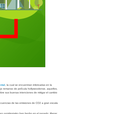
ental
, la cual se encuentran imbricadas en la
iejo remanso de película hollywoodense, aquellos,
obre sus buenas intenciones de mitigar el cambio
secuencias de las emisiones de CO2 a gran escala
es occidentales han hecho en el pasado: liberar