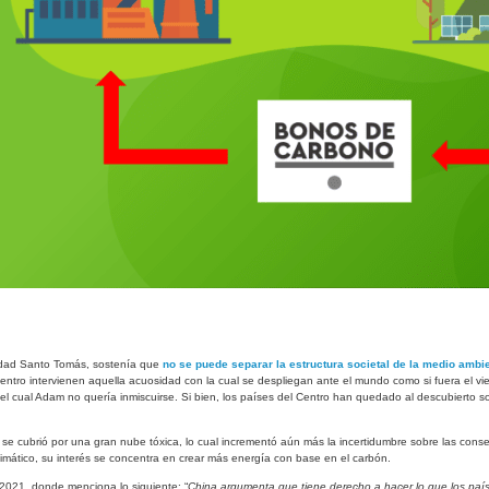
sidad Santo Tomás, sostenía que
no se puede separar la estructura societal de la medio ambi
Centro intervienen aquella acuosidad con la cual se despliegan ante el mundo como si fuera el v
l cual Adam no quería inmiscuirse. Si bien, los países del Centro han quedado al descubierto s
n se cubrió por una gran nube tóxica, lo cual incrementó aún más la incertidumbre sobre las con
climático, su interés se concentra en crear más energía con base en el carbón
.
 2021, donde menciona lo siguiente: “
China argumenta que tiene derecho a hacer lo que los país