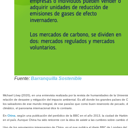
Fuente:
Barranquilla Sostenible
Michael Löwy (2020), en una entrevista realizada por la revista de humanidades de la Univer
relación de desastre y mitigación del impacto ambiental. Es allí donde los grandes países de 
los salvadores de ese mundo integral, de ese paraíso que como buen reservorio de pecado, de
climático, el panorama internacional dice lo contrario.
En
China
, según una publicación del periódico de la BBC en el año 2013, la ciudad de Harbi
en el país. Aunque China ha sido reticente con la idea de asistir a las cumbres sobre cambio 
Uno de los argumentos interesantes de China, es el que publica el diario BBC de Londres del