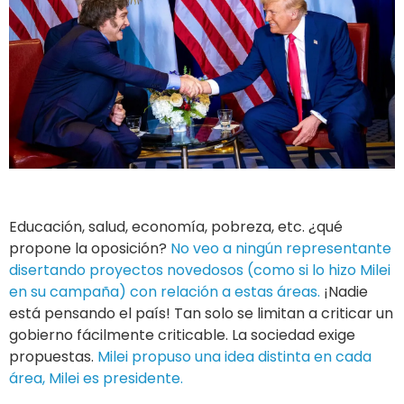
Educación, salud, economía, pobreza, etc. ¿qué
propone la oposición?
No veo a ningún representante
disertando proyectos novedosos (como si lo hizo Milei
en su campaña) con relación a estas áreas.
¡Nadie
está pensando el país! Tan solo se limitan a criticar un
gobierno fácilmente criticable. La sociedad exige
propuestas.
Milei propuso una idea distinta en cada
área, Milei es presidente.