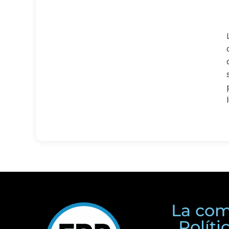
La com
Polít