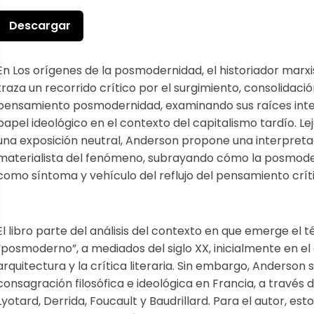
Descargar
En Los orígenes de la posmodernidad, el historiador marx
traza un recorrido crítico por el surgimiento, consolidaci
pensamiento posmodernidad, examinando sus raíces intel
papel ideológico en el contexto del capitalismo tardío. Lej
una exposición neutral, Anderson propone una interpretac
materialista del fenómeno, subrayando cómo la posmod
como síntoma y vehículo del reflujo del pensamiento crít
El libro parte del análisis del contexto en que emerge el 
“posmoderno”, a mediados del siglo XX, inicialmente en el 
arquitectura y la crítica literaria. Sin embargo, Anderson
consagración filosófica e ideológica en Francia, a través
Lyotard, Derrida, Foucault y Baudrillard. Para el autor, es