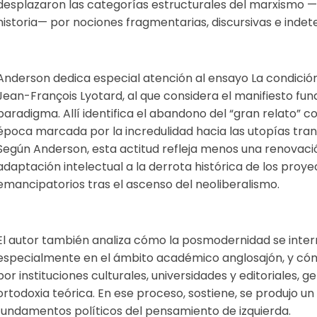
desplazaron las categorías estructurales del marxismo —c
historia— por nociones fragmentarias, discursivas e inde
Anderson dedica especial atención al ensayo La condic
Jean-François Lyotard, al que considera el manifiesto fun
paradigma. Allí identifica el abandono del “gran relato” 
época marcada por la incredulidad hacia las utopías tra
Según Anderson, esta actitud refleja menos una renovació
adaptación intelectual a la derrota histórica de los proy
emancipatorios tras el ascenso del neoliberalismo.
El autor también analiza cómo la posmodernidad se intern
especialmente en el ámbito académico anglosajón, y có
por instituciones culturales, universidades y editoriales,
ortodoxia teórica. En ese proceso, sostiene, se produjo u
fundamentos políticos del pensamiento de izquierda.