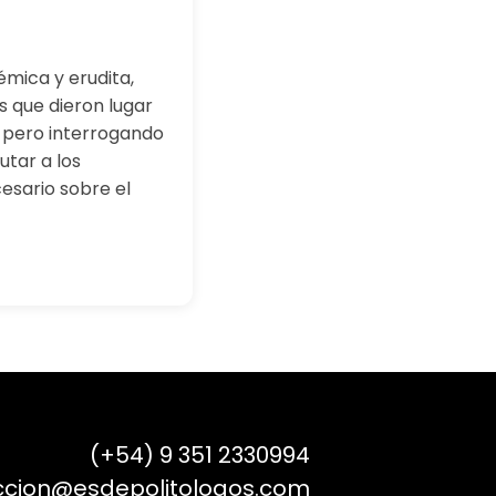
émica y erudita,
as que dieron lugar
 pero interrogando
utar a los
esario sobre el
(+54) 9 351 2330994
ccion@esdepolitologos.com