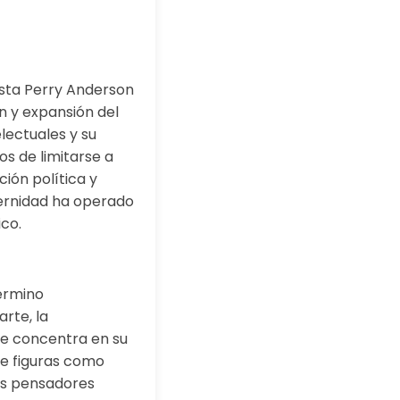
ista Perry Anderson
ón y expansión del
ectuales y su
os de limitarse a
ión política y
ernidad ha operado
ico.
término
arte, la
 se concentra en su
 de figuras como
tos pensadores