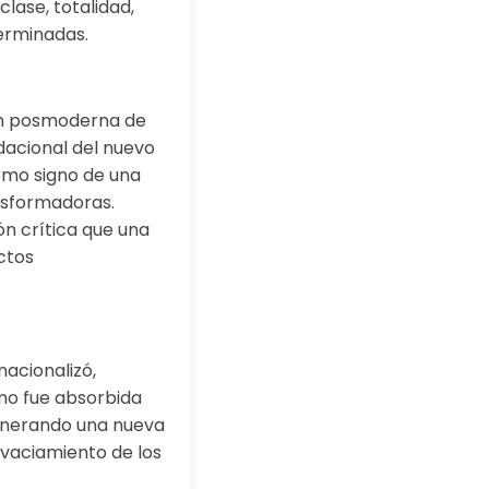
lase, totalidad,
terminadas.
ión posmoderna de
dacional del nuevo
como signo de una
nsformadoras.
n crítica que una
ectos
acionalizó,
mo fue absorbida
 generando una nueva
n vaciamiento de los