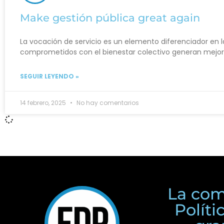
Make gestión pública great again
La vocación de servicio es un elemento diferenciador en l
comprometidos con el bienestar colectivo generan mejore
SEGUIR LEYENDO »
14 febrero, 2025
No hay comentarios
La com
Polít