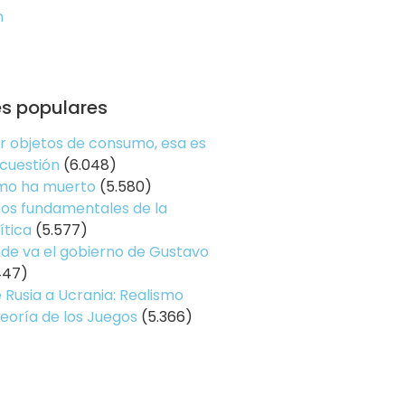
n
es populares
er objetos de consumo, esa es
 cuestión
(6.048)
smo ha muerto
(5.580)
os fundamentales de la
ítica
(5.577)
de va el gobierno de Gustavo
447)
 Rusia a Ucrania: Realismo
Teoría de los Juegos
(5.366)