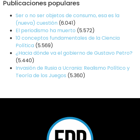
Publicaciones populares
Ser o no ser objetos de consumo, esa es la
(nueva) cuestión
(6.041)
El periodismo ha muerto
(5.572)
10 conceptos fundamentales de la Ciencia
Política
(5.569)
¿Hacia dónde va el gobierno de Gustavo Petro?
(5.440)
Invasión de Rusia a Ucrania: Realismo Político y
Teoría de los Juegos
(5.360)