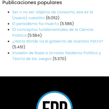
Publicaciones populares
Ser o no ser objetos de consumo, esa es la
(nueva) cuestión
(6.052)
El periodismo ha muerto
(5.586)
10 conceptos fundamentales de la Ciencia
Política
(5.584)
¿Hacia dónde va el gobierno de Gustavo Petro?
(5.451)
Invasión de Rusia a Ucrania: Realismo Político y
Teoría de los Juegos
(5.370)