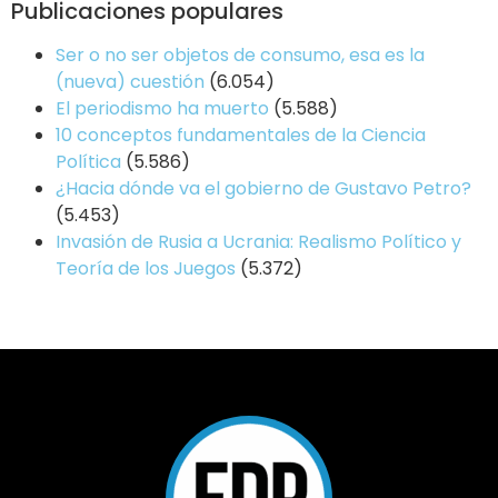
Publicaciones populares
Ser o no ser objetos de consumo, esa es la
(nueva) cuestión
(6.054)
El periodismo ha muerto
(5.588)
10 conceptos fundamentales de la Ciencia
Política
(5.586)
¿Hacia dónde va el gobierno de Gustavo Petro?
(5.453)
Invasión de Rusia a Ucrania: Realismo Político y
Teoría de los Juegos
(5.372)