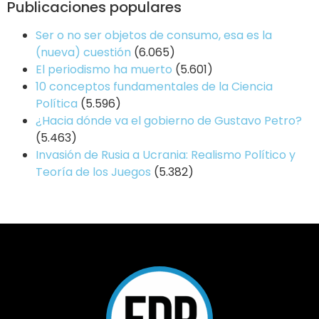
Publicaciones populares
Ser o no ser objetos de consumo, esa es la
(nueva) cuestión
(6.065)
El periodismo ha muerto
(5.601)
10 conceptos fundamentales de la Ciencia
Política
(5.596)
¿Hacia dónde va el gobierno de Gustavo Petro?
(5.463)
Invasión de Rusia a Ucrania: Realismo Político y
Teoría de los Juegos
(5.382)