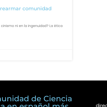
mo rearmar comunidad
inismo ni en la ingenuidad? La ética
unidad de Ciencia
ica en español más
dire