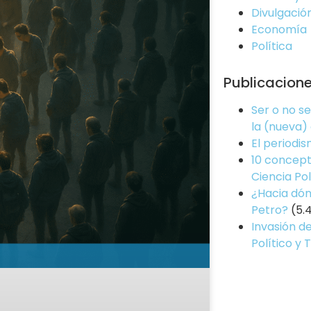
Divulgació
Economía
Política
Publicacion
Ser o no s
la (nueva)
El periodi
10 concept
Ciencia Pol
¿Hacia dón
Petro?
(5.
Invasión de
Político y 