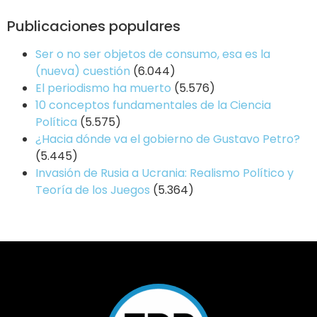
Publicaciones populares
Ser o no ser objetos de consumo, esa es la
(nueva) cuestión
(6.044)
El periodismo ha muerto
(5.576)
10 conceptos fundamentales de la Ciencia
Política
(5.575)
¿Hacia dónde va el gobierno de Gustavo Petro?
(5.445)
Invasión de Rusia a Ucrania: Realismo Político y
Teoría de los Juegos
(5.364)