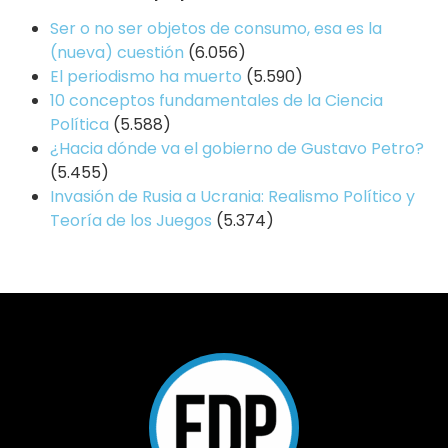
Ser o no ser objetos de consumo, esa es la
(nueva) cuestión
(6.056)
El periodismo ha muerto
(5.590)
10 conceptos fundamentales de la Ciencia
Política
(5.588)
¿Hacia dónde va el gobierno de Gustavo Petro?
(5.455)
Invasión de Rusia a Ucrania: Realismo Político y
Teoría de los Juegos
(5.374)