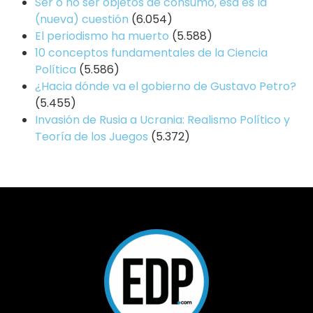
Ser o no ser objetos de consumo, esa es la
(nueva) cuestión
(6.054)
El periodismo ha muerto
(5.588)
10 conceptos fundamentales de la Ciencia
Política
(5.586)
¿Hacia dónde va el gobierno de Gustavo Petro?
(5.455)
Invasión de Rusia a Ucrania: Realismo Político y
Teoría de los Juegos
(5.372)