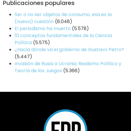
Publicaciones populares
Ser o no ser objetos de consumo, esa es la
(nueva) cuestión
(6.048)
El periodismo ha muerto
(5.578)
10 conceptos fundamentales de la Ciencia
Política
(5.575)
¿Hacia dónde va el gobierno de Gustavo Petro?
(5.447)
Invasión de Rusia a Ucrania: Realismo Político y
Teoría de los Juegos
(5.366)