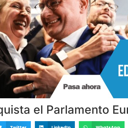
uista el Parlamento E
Twitter
LinkedIn
WhatsApp