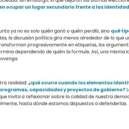
ociedad. Sin embargo, lo que dejaron las últimas eleccio
n ocupar un lugar secundario frente a las identidad
ta ya no es solo quién ganó o quién perdió, sino
qué tip
a, la discusión política gira menos alrededor de lo que
 transforman progresivamente en etiquetas, los argumento
termina dependiendo de quién la formule. Así, una misma 
rovenga.
ra realidad:
¿qué ocurre cuando los elementos identi
e programas, capacidades y proyectos de gobierno?
L
ue invita a reflexionar sobre la calidad de nuestra demo
almente, hasta dónde estamos dispuestos a defenderlas.