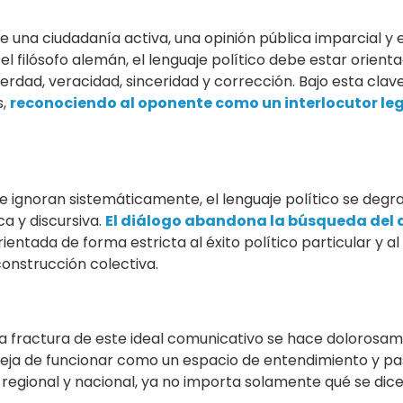
 una ciudadanía activa, una opinión pública imparcial y 
el filósofo alemán, el lenguaje político debe estar orien
rdad, veracidad, sinceridad y corrección. Bajo esta clave,
s,
reconociendo al oponente como un interlocutor leg
 ignoran sistemáticamente, el lenguaje político se degr
ca y discursiva.
El diálogo abandona la búsqueda del 
ientada de forma estricta al éxito político particular y al 
construcción colectiva.
 la fractura de este ideal comunicativo se hace dolorosa
 deja de funcionar como un espacio de entendimiento y 
e regional y nacional, ya no importa solamente qué se dic