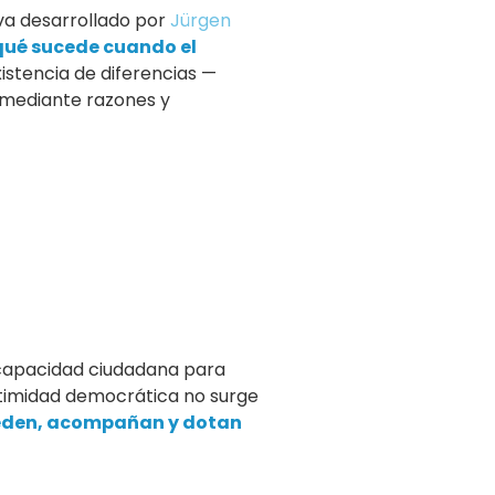
iva desarrollado por
Jürgen
qué sucede cuando el
xistencia de diferencias —
e mediante razones y
 capacidad ciudadana para
gitimidad democrática no surge
eceden, acompañan y dotan