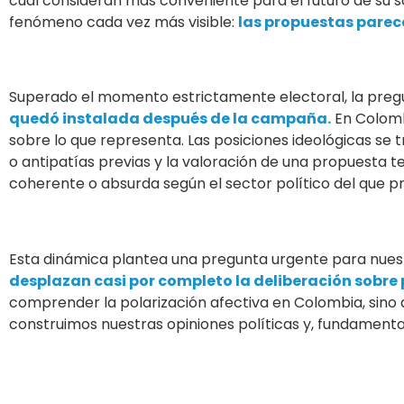
cuál consideran más conveniente para el futuro de su s
fenómeno cada vez más visible:
las propuestas parece
Superado el momento estrictamente electoral, la pregun
quedó instalada después de la campaña.
En Colombi
sobre lo que representa. Las posiciones ideológicas se
o antipatías previas y la valoración de una propuesta 
coherente o absurda según el sector político del que p
Esta dinámica plantea una pregunta urgente para nuest
desplazan casi por completo la deliberación sobr
comprender la polarización afectiva en Colombia, sino q
construimos nuestras opiniones políticas y, fundament