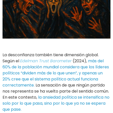
La desconfianza también tiene dimensión global.
Según el
Edelman Trust Barometer
(2024),
más del
60% de la población mundial considera que los líderes
políticos “dividen más de lo que unen”, y apenas un
20% cree que el sistema político actual funciona
correctamente.
La sensación de que ningún partido
nos representa se ha vuelto parte del sentido común.
En este contexto,
la ansiedad política se intensifica no
solo por lo que pasa, sino por lo que ya no se espera
que pase.