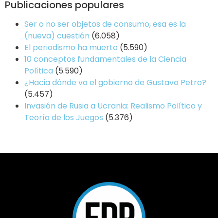
Publicaciones populares
Ser o no ser objetos de consumo, esa es la
(nueva) cuestión
(6.058)
El periodismo ha muerto
(5.590)
10 conceptos fundamentales de la Ciencia
Política
(5.590)
¿Hacia dónde va el gobierno de Gustavo Petro?
(5.457)
Invasión de Rusia a Ucrania: Realismo Político y
Teoría de los Juegos
(5.376)