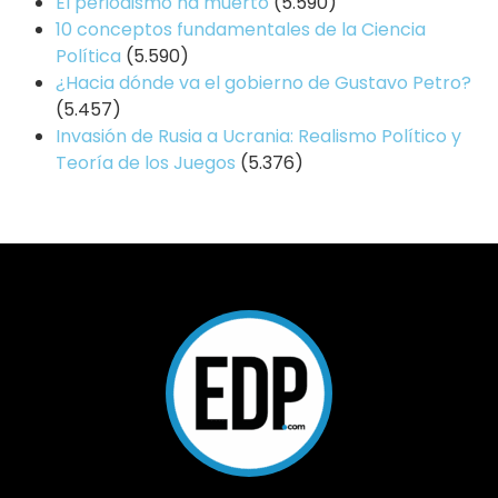
El periodismo ha muerto
(5.590)
10 conceptos fundamentales de la Ciencia
Política
(5.590)
¿Hacia dónde va el gobierno de Gustavo Petro?
(5.457)
Invasión de Rusia a Ucrania: Realismo Político y
Teoría de los Juegos
(5.376)