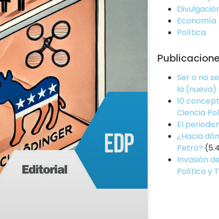
Divulgació
Economía
Política
Publicacion
Ser o no s
la (nueva)
10 concept
Ciencia Pol
El periodi
¿Hacia dón
Petro?
(5.
Invasión de
Político y 