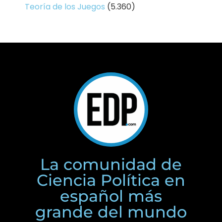
Teoría de los Juegos
(5.360)
La comunidad de
Ciencia Política en
español más
grande del mundo