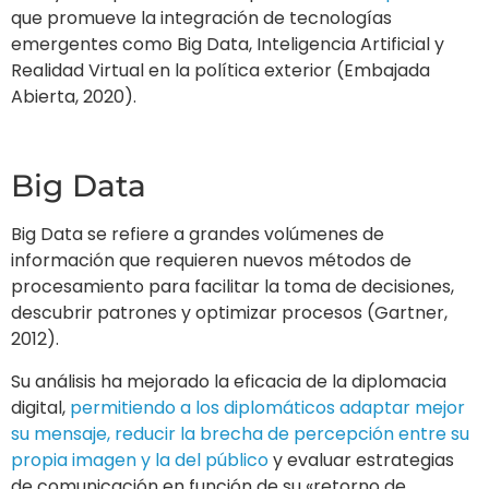
procesamiento para facilitar la toma de decisiones,
descubrir patrones y optimizar procesos (Gartner,
2012).
Su análisis ha mejorado la eficacia de la diplomacia
digital,
permitiendo a los diplomáticos adaptar mejor
su mensaje, reducir la brecha de percepción entre su
propia imagen y la del público
y evaluar estrategias
de comunicación en función de su «retorno de
inversión» (Bjola, 2018). Esto permite una diplomacia
más efectiva y precisa, orientada a públicos
específicos y ajustada a sus preferencias.
Inteligencia artificial
Según Konovalova (2023), la IA es una herramienta
clave en la diplomacia, apoyando tanto en tareas
cotidianas como en la diplomacia tradicional.
En la