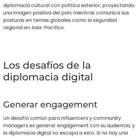
Generar engagement
Un desafío común para influencers y community
managers es generar engagement con su audiencia, y
la diplomacia digital no escapa a esto. Si no hay una
interacción real entre las cuentas oficiales y el
público, no estamos hablando realmente de
comunicación ni de diplomacia pública.
Por ello, muchos ministerios de relaciones exteriores y
diplomáticos trabajan para producir contenido que
impulse una conversación bidireccional, fomentando
una comunicación dialógica en lugar de un monólogo.
Se comprende cada vez más que aprovechar el
potencial de las redes sociales no consiste
simplemente en «copiar y pegar» estrategias de