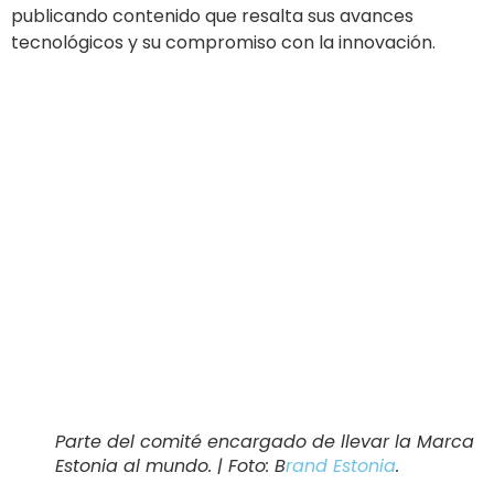
publicando contenido que resalta sus avances
tecnológicos y su compromiso con la innovación.
Parte del comité encargado de llevar la Marca
Estonia al mundo. |
Foto
: B
rand Estonia
.
Por otro lado,
Costa Rica
optó por diversificar su
estrategia de Marca País, combinando su ya conocido
atractivo turístico con un fuerte énfasis en
sustentabilidad y energías renovables.
El gobierno delegó la construcción de su marca país a
un comité autónomo, lo que le permitió diseñar una
estrategia flexible y focalizada, acompañada por la
comunicación en redes de sus objetivos de