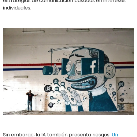
Sin embargo, la IA también presenta riesgos.
Un
desafío importante es la posibilidad de que ciertas
funciones diplomáticas sean reemplazadas por estas
tecnologías.
Además, los diplomáticos deben evitar
volverse dependientes de la IA, ya que en un entorno
competitivo esto puede ser desventajoso si no se
mantiene actualizada (Konovalova, 2023).
También existe el riesgo de que las empresas
privadas que desarrollan IA influyan en su
funcionamiento según sus propios intereses.
Finalmente, la digitalización de datos conlleva