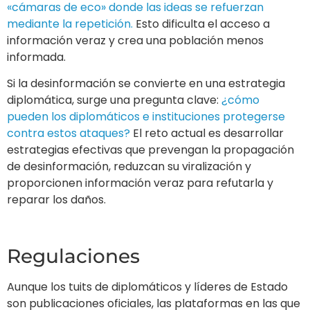
proporcionen información veraz para refutarla y
reparar los daños.
Regulaciones
Aunque los tuits de diplomáticos y líderes de Estado
son publicaciones oficiales, las plataformas en las que
se realizan son servicios privados. Esto significa que
deben seguir reglas y estándares establecidos por
estas plataformas, las cuales han evolucionado con el
tiempo debido a los riesgos del entorno digital.
Un caso emblemático ocurrió el 6 de enero de 2021,
cuando seguidores del presidente de EE.UU. tomaron
el Capitolio,
aparentemente incitados por
publicaciones de @realDonaldTrump. Frente a esto, la
plataforma X decidió suspender la cuenta. Este
evento generó un intenso debate sobre la libertad de