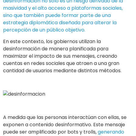
A medida que las personas interactúan con ellas, se
exponen a contenido desinformativo. Este mensaje
puede ser amplificado por bots y trolls,
generando
«cámaras de eco» donde las ideas se refuerzan
mediante la repetición.
Esto dificulta el acceso a
información veraz y crea una población menos
informada.
Si la desinformación se convierte en una estrategia
diplomática, surge una pregunta clave:
¿cómo
pueden los diplomáticos e instituciones protegerse
contra estos ataques?
El reto actual es desarrollar
estrategias efectivas que prevengan la propagación
de desinformación, reduzcan su viralización y