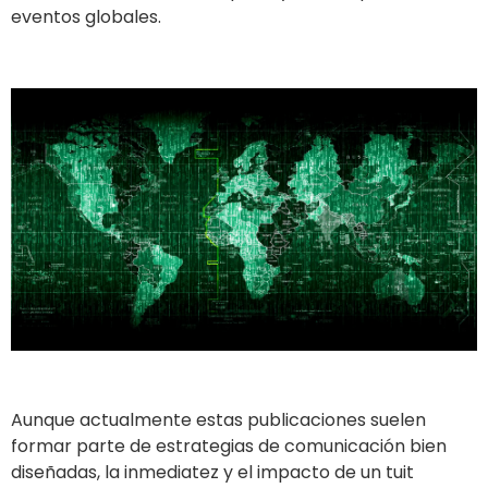
Aunque actualmente estas publicaciones suelen
formar parte de estrategias de comunicación bien
diseñadas, la inmediatez y el impacto de un tuit
permiten transmitir mensajes diplomáticos con
rapidez, moldeando la narrativa desde el primer
momento.
Un caso paradigmático de esta dinámica ocurrió
durante la
crisis de Crimea.
En 2014, la anexión de esta
península por parte de Rusia generó una serie de
reacciones internacionales, mostrando cómo las
redes sociales pueden ser utilizadas como
herramientas de legitimación y propaganda en
conflictos geopolíticos.