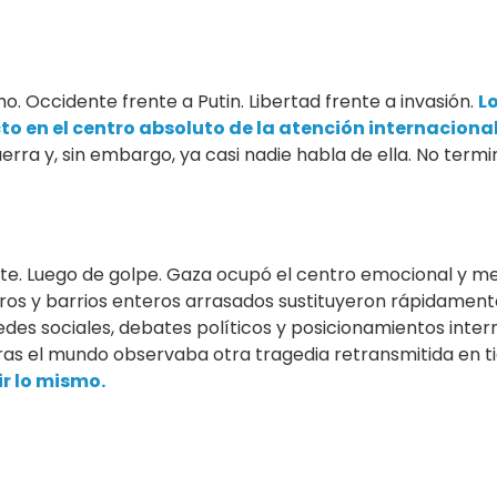
o. Occidente frente a Putin. Libertad frente a invasión.
L
to en el centro absoluto de la atención internacional
rra y, sin embargo, ya casi nadie habla de ella. No termin
e. Luego de golpe. Gaza ocupó el centro emocional y med
os y barrios enteros arrasados sustituyeron rápidamente
redes sociales, debates políticos y posicionamientos inter
s el mundo observaba otra tragedia retransmitida en t
ir lo mismo.