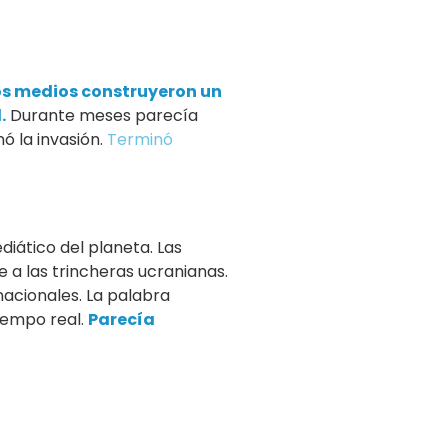
os medios construyeron un
.
Durante meses parecía
ó la invasión.
Terminó
iático del planeta. Las
 a las trincheras ucranianas.
nacionales. La palabra
iempo real.
Parecía