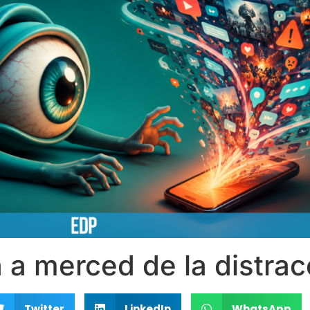
 a merced de la distrac
Twitter
LinkedIn
WhatsApp