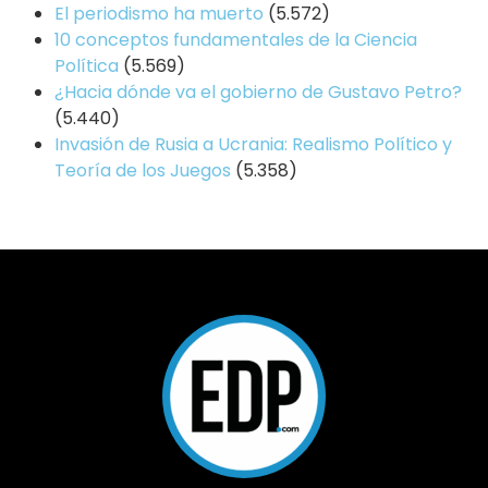
El periodismo ha muerto
(5.572)
10 conceptos fundamentales de la Ciencia
Política
(5.569)
¿Hacia dónde va el gobierno de Gustavo Petro?
(5.440)
Invasión de Rusia a Ucrania: Realismo Político y
Teoría de los Juegos
(5.358)