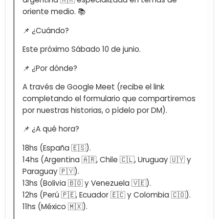
oriente medio. 📚
📌 ¿Cuándo?
Este próximo Sábado 10 de junio.
📌 ¿Por dónde?
A través de Google Meet (recibe el link
completando el formulario que compartiremos
por nuestras historias, o pídelo por DM).
📌 ¿A qué hora?
18hs (España 🇪🇸).
14hs (Argentina 🇦🇷, Chile 🇨🇱, Uruguay 🇺🇾 y
Paraguay 🇵🇾).
13hs (Bolivia 🇧🇴 y Venezuela 🇻🇪).
12hs (Perú 🇵🇪, Ecuador 🇪🇨 y Colombia 🇨🇴).
11hs (México 🇲🇽).