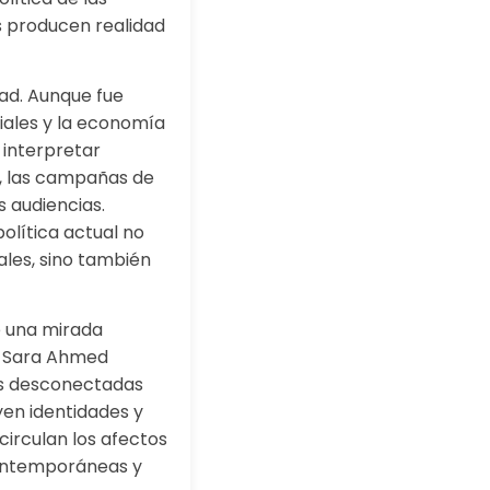
s producen realidad
dad. Aunque fue
ciales y la economía
 interpretar
, las campañas de
s audiencias.
olítica actual no
les, sino también
 una mirada
r. Sara Ahmed
as desconectadas
yen identidades y
circulan los afectos
contemporáneas y