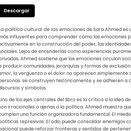
Descargar
La política cultural de las emociones
de Sara Ahmed es u
más influyentes para comprender cómo las emociones p
activamente en la construcción del poder, las identidades 
sociales. Lejos de entenderlas como experiencias puramen
privadas, Ahmed sostiene que las emociones circulan so
a producir comunidades, jerarquías y formas de exclusión. E
amor, la vergüenza o el dolor no aparecen simplemente d
personas: se construyen históricamente y se adhieren a c
discursos y símbolos.
Uno de los ejes centrales del libro es la crítica a la idea 
son irracionales o ajenas a la política. Ahmed muestra qu
cumplen una función organizadora fundamental. El miedo
políticas represivas. El odio puede consolidar enemigos co
nacional puede reforzar fronteras y sentidos de pertenen