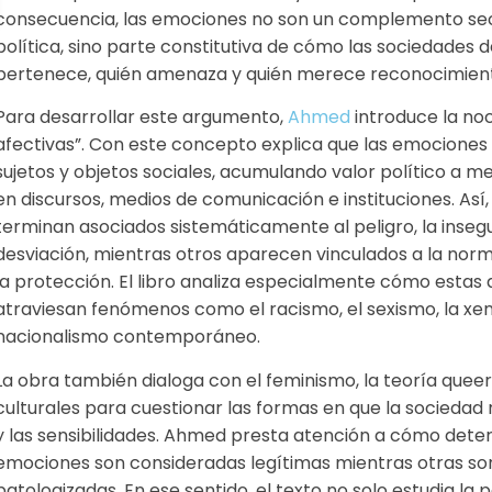
consecuencia, las emociones no son un complemento sec
política, sino parte constitutiva de cómo las sociedades d
pertenece, quién amenaza y quién merece reconocimien
Para desarrollar este argumento,
Ahmed
introduce la no
afectivas”. Con este concepto explica que las emociones 
sujetos y objetos sociales, acumulando valor político a m
en discursos, medios de comunicación e instituciones. Así,
terminan asociados sistemáticamente al peligro, la insegu
desviación, mientras otros aparecen vinculados a la norma
la protección. El libro analiza especialmente cómo estas
atraviesan fenómenos como el racismo, el sexismo, la xen
nacionalismo contemporáneo.
La obra también dialoga con el feminismo, la teoría queer 
culturales para cuestionar las formas en que la sociedad 
y las sensibilidades. Ahmed presta atención a cómo det
emociones son consideradas legítimas mientras otras s
patologizadas. En ese sentido, el texto no solo estudia la p