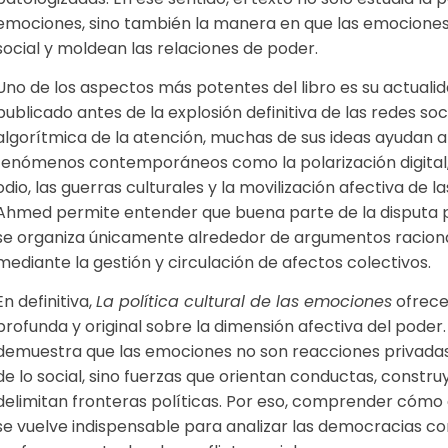
emociones, sino también la manera en que las emocione
social y moldean las relaciones de poder.
Uno de los aspectos más potentes del libro es su actuali
publicado antes de la explosión definitiva de las redes so
algorítmica de la atención, muchas de sus ideas ayudan a
fenómenos contemporáneos como la polarización digital
odio, las guerras culturales y la movilización afectiva de la
Ahmed permite entender que buena parte de la disputa p
se organiza únicamente alrededor de argumentos raciona
mediante la gestión y circulación de afectos colectivos.
En definitiva,
La política cultural de las emociones
ofrece
profunda y original sobre la dimensión afectiva del pode
demuestra que las emociones no son reacciones privad
de lo social, sino fuerzas que orientan conductas, constru
delimitan fronteras políticas. Por eso, comprender cómo 
se vuelve indispensable para analizar las democracias 