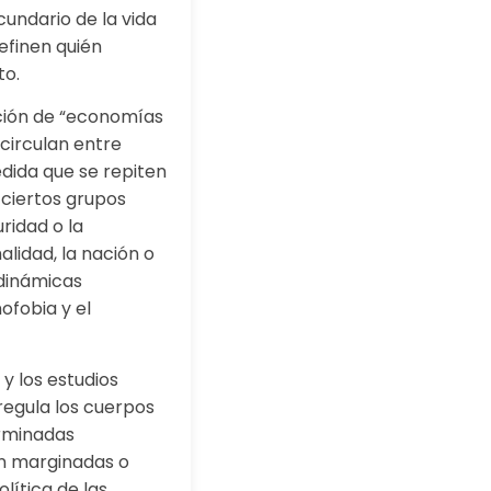
undario de la vida
efinen quién
to.
ción de “economías
circulan entre
edida que se repiten
 ciertos grupos
ridad o la
lidad, la nación o
 dinámicas
ofobia y el
y los estudios
regula los cuerpos
erminadas
on marginadas o
olítica de las