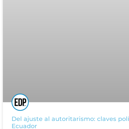
Del ajuste al autoritarismo: claves pol
Ecuador