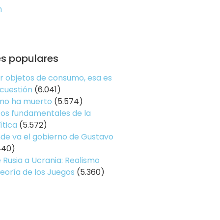
n
es populares
er objetos de consumo, esa es
 cuestión
(6.041)
smo ha muerto
(5.574)
os fundamentales de la
ítica
(5.572)
de va el gobierno de Gustavo
440)
 Rusia a Ucrania: Realismo
Teoría de los Juegos
(5.360)