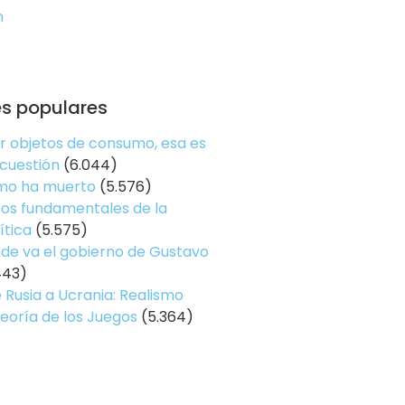
n
es populares
er objetos de consumo, esa es
 cuestión
(6.044)
smo ha muerto
(5.576)
os fundamentales de la
ítica
(5.575)
de va el gobierno de Gustavo
443)
 Rusia a Ucrania: Realismo
Teoría de los Juegos
(5.364)