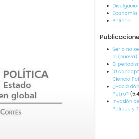
Divulgació
Economía
Política
Publicacion
Ser o no s
la (nueva)
El periodi
10 concept
Ciencia Pol
¿Hacia dón
Petro?
(5.
Invasión de
Político y 