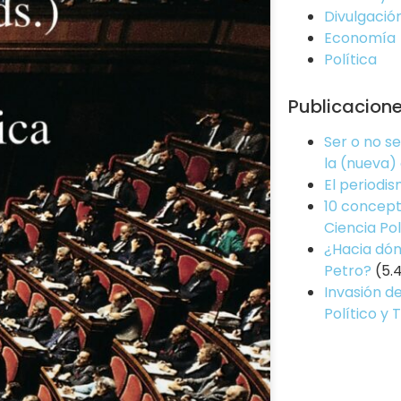
Divulgació
Economía
Política
Publicacion
Ser o no s
la (nueva)
El periodi
10 concept
Ciencia Pol
¿Hacia dón
Petro?
(5.
Invasión de
Político y 