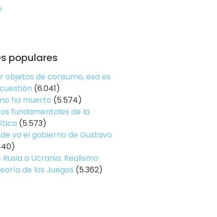
n
es populares
er objetos de consumo, esa es
 cuestión
(6.041)
smo ha muerto
(5.574)
os fundamentales de la
ítica
(5.573)
de va el gobierno de Gustavo
440)
 Rusia a Ucrania: Realismo
Teoría de los Juegos
(5.362)