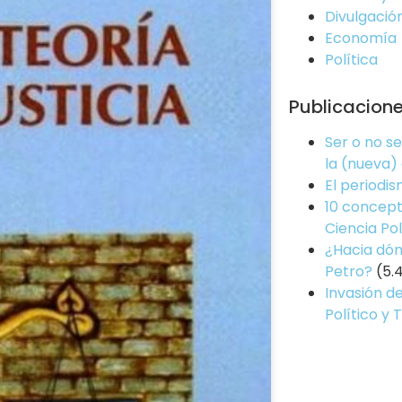
Divulgació
Economía
Política
Publicacion
Ser o no s
la (nueva)
El periodi
10 concept
Ciencia Pol
¿Hacia dón
Petro?
(5.
Invasión de
Político y 