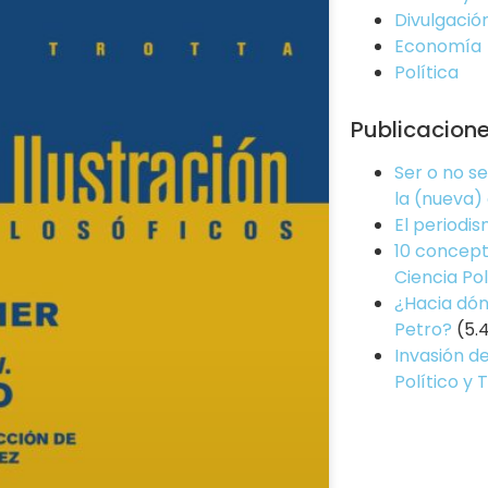
Divulgació
Economía
Política
Publicacion
Ser o no s
la (nueva)
El periodi
10 concept
Ciencia Pol
¿Hacia dón
Petro?
(5.
Invasión de
Político y 