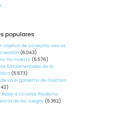
n
es populares
er objetos de consumo, esa es
 cuestión
(6.043)
smo ha muerto
(5.576)
os fundamentales de la
ítica
(5.573)
de va el gobierno de Gustavo
442)
 Rusia a Ucrania: Realismo
Teoría de los Juegos
(5.362)