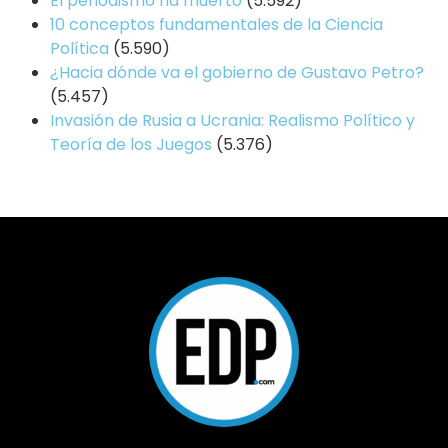
El periodismo ha muerto
(5.592)
10 conceptos fundamentales de la Ciencia
Política
(5.590)
¿Hacia dónde va el gobierno de Gustavo Petro?
(5.457)
Invasión de Rusia a Ucrania: Realismo Político y
Teoría de los Juegos
(5.376)