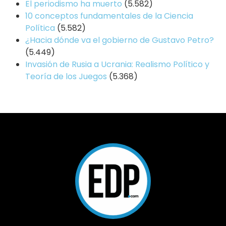
El periodismo ha muerto
(5.582)
10 conceptos fundamentales de la Ciencia
Política
(5.582)
¿Hacia dónde va el gobierno de Gustavo Petro?
(5.449)
Invasión de Rusia a Ucrania: Realismo Político y
Teoría de los Juegos
(5.368)