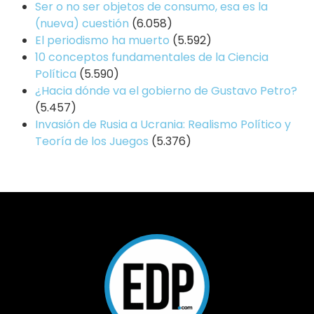
Ser o no ser objetos de consumo, esa es la
(nueva) cuestión
(6.058)
El periodismo ha muerto
(5.592)
10 conceptos fundamentales de la Ciencia
Política
(5.590)
¿Hacia dónde va el gobierno de Gustavo Petro?
(5.457)
Invasión de Rusia a Ucrania: Realismo Político y
Teoría de los Juegos
(5.376)