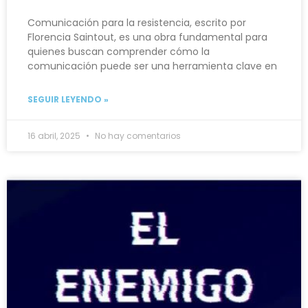
Comunicación para la resistencia, escrito por
Florencia Saintout, es una obra fundamental para
quienes buscan comprender cómo la
comunicación puede ser una herramienta clave en
SEGUIR LEYENDO »
16 abril, 2025
No hay comentarios