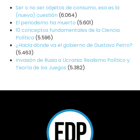
Ser o no ser objetos de consumo, esa es la
(nueva) cuestión
(6.064)
El periodismo ha muerto
(5.601)
10 conceptos fundamentales de la Ciencia
Política
(5.596)
¿Hacia dónde va el gobierno de Gustavo Petro?
(5.463)
Invasión de Rusia a Ucrania: Realismo Político y
Teoría de los Juegos
(5.382)