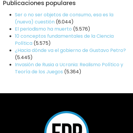
Publicaciones populares
Ser o no ser objetos de consumo, esa es la
(nueva) cuestión
(6.044)
El periodismo ha muerto
(5.576)
10 conceptos fundamentales de la Ciencia
Política
(5.575)
¿Hacia dónde va el gobierno de Gustavo Petro?
(5.445)
Invasión de Rusia a Ucrania: Realismo Político y
Teoría de los Juegos
(5.364)