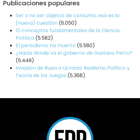
Publicaciones populares
Ser o no ser objetos de consumo, esa es la
(nueva) cuestión
(6.050)
10 conceptos fundamentales de la Ciencia
Política
(5.582)
El periodismo ha muerto
(5.580)
¿Hacia dónde va el gobierno de Gustavo Petro?
(5.449)
Invasión de Rusia a Ucrania: Realismo Político y
Teoría de los Juegos
(5.368)