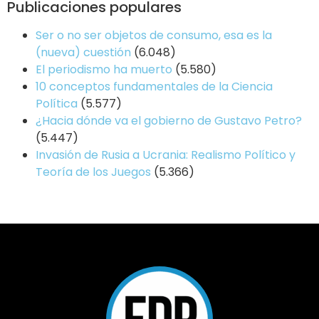
Publicaciones populares
Ser o no ser objetos de consumo, esa es la
(nueva) cuestión
(6.048)
El periodismo ha muerto
(5.580)
10 conceptos fundamentales de la Ciencia
Política
(5.577)
¿Hacia dónde va el gobierno de Gustavo Petro?
(5.447)
Invasión de Rusia a Ucrania: Realismo Político y
Teoría de los Juegos
(5.366)