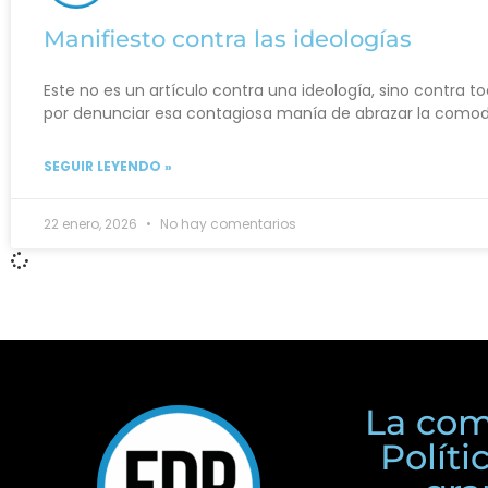
Manifiesto contra las ideologías
Este no es un artículo contra una ideología, sino contra to
por denunciar esa contagiosa manía de abrazar la como
SEGUIR LEYENDO »
22 enero, 2026
No hay comentarios
La com
Polít