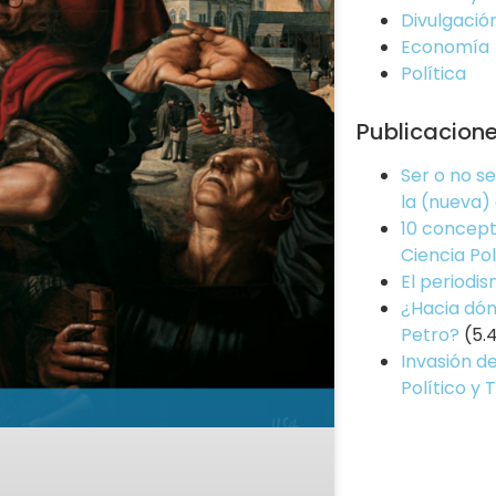
Divulgació
Economía
Política
Publicacion
Ser o no s
la (nueva)
10 concept
Ciencia Pol
El periodi
¿Hacia dón
Petro?
(5.
Invasión de
Político y 