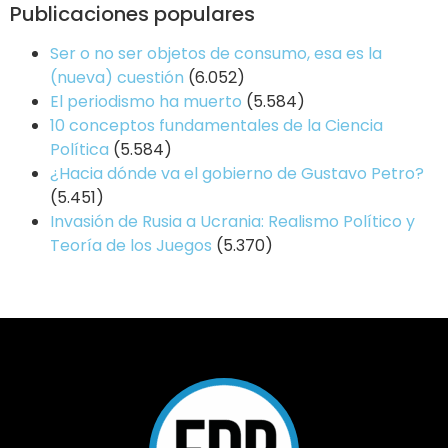
Publicaciones populares
Ser o no ser objetos de consumo, esa es la
(nueva) cuestión
(6.052)
El periodismo ha muerto
(5.584)
10 conceptos fundamentales de la Ciencia
Política
(5.584)
¿Hacia dónde va el gobierno de Gustavo Petro?
(5.451)
Invasión de Rusia a Ucrania: Realismo Político y
Teoría de los Juegos
(5.370)