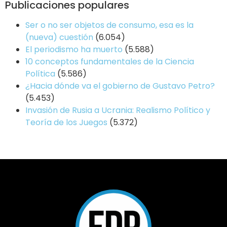
Publicaciones populares
Ser o no ser objetos de consumo, esa es la
(nueva) cuestión
(6.054)
El periodismo ha muerto
(5.588)
10 conceptos fundamentales de la Ciencia
Política
(5.586)
¿Hacia dónde va el gobierno de Gustavo Petro?
(5.453)
Invasión de Rusia a Ucrania: Realismo Político y
Teoría de los Juegos
(5.372)