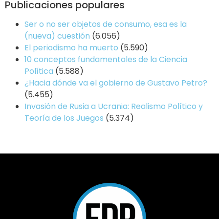
Publicaciones populares
Ser o no ser objetos de consumo, esa es la
(nueva) cuestión
(6.056)
El periodismo ha muerto
(5.590)
10 conceptos fundamentales de la Ciencia
Política
(5.588)
¿Hacia dónde va el gobierno de Gustavo Petro?
(5.455)
Invasión de Rusia a Ucrania: Realismo Político y
Teoría de los Juegos
(5.374)