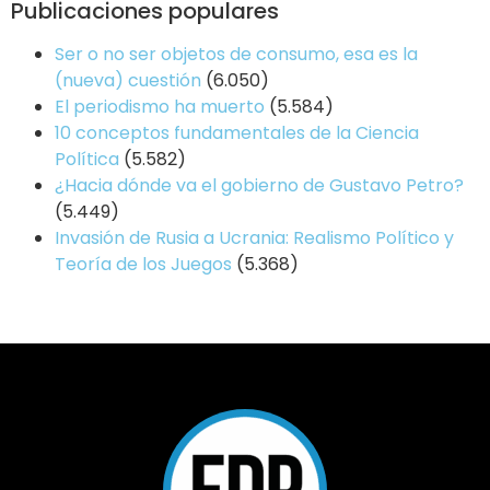
Publicaciones populares
Ser o no ser objetos de consumo, esa es la
(nueva) cuestión
(6.050)
El periodismo ha muerto
(5.584)
10 conceptos fundamentales de la Ciencia
Política
(5.582)
¿Hacia dónde va el gobierno de Gustavo Petro?
(5.449)
Invasión de Rusia a Ucrania: Realismo Político y
Teoría de los Juegos
(5.368)