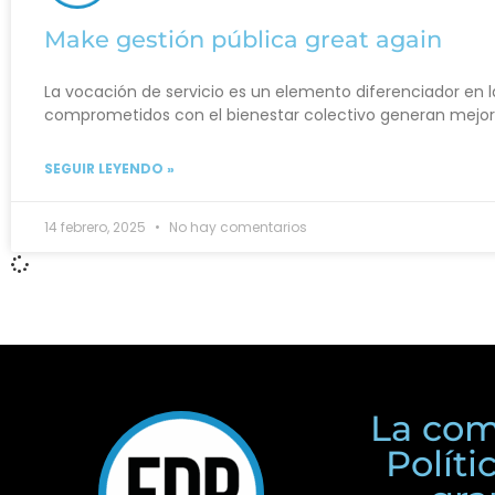
Make gestión pública great again
La vocación de servicio es un elemento diferenciador en l
comprometidos con el bienestar colectivo generan mejore
SEGUIR LEYENDO »
14 febrero, 2025
No hay comentarios
La com
Polít