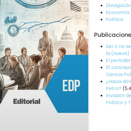
Divulgació
Economía
Política
Publicacion
Ser o no s
la (nueva)
El periodi
10 concept
Ciencia Pol
¿Hacia dón
Petro?
(5.
Invasión de
Político y 