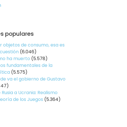
n
es populares
er objetos de consumo, esa es
 cuestión
(6.046)
smo ha muerto
(5.578)
os fundamentales de la
ítica
(5.575)
de va el gobierno de Gustavo
447)
 Rusia a Ucrania: Realismo
Teoría de los Juegos
(5.364)