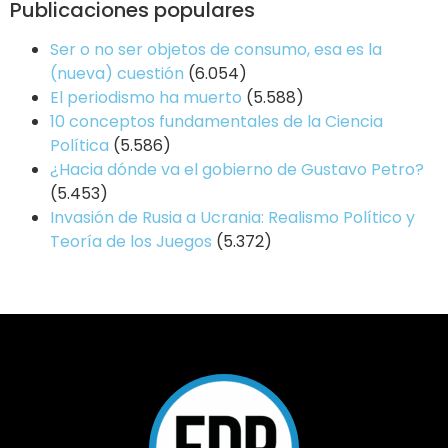
Publicaciones populares
Ser o no ser objetos de consumo, esa es la
(nueva) cuestión
(6.054)
El periodismo ha muerto
(5.588)
10 conceptos fundamentales de la Ciencia
Política
(5.586)
¿Hacia dónde va el gobierno de Gustavo Petro?
(5.453)
Invasión de Rusia a Ucrania: Realismo Político y
Teoría de los Juegos
(5.372)