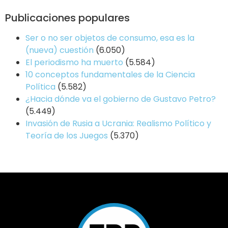
Publicaciones populares
Ser o no ser objetos de consumo, esa es la
(nueva) cuestión
(6.050)
El periodismo ha muerto
(5.584)
10 conceptos fundamentales de la Ciencia
Política
(5.582)
¿Hacia dónde va el gobierno de Gustavo Petro?
(5.449)
Invasión de Rusia a Ucrania: Realismo Político y
Teoría de los Juegos
(5.370)