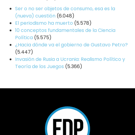
Ser o no ser objetos de consumo, esa es la
(nueva) cuestión
(6.048)
El periodismo ha muerto
(5.578)
10 conceptos fundamentales de la Ciencia
Política
(5.575)
¿Hacia dónde va el gobierno de Gustavo Petro?
(5.447)
Invasión de Rusia a Ucrania: Realismo Político y
Teoría de los Juegos
(5.366)